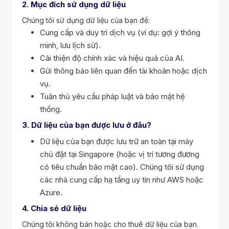
ng hóa công việc bận rộn để tập trung vào
2. Mục đích sử dụng dữ liệu
 việc quan trọng
Chúng tôi sử dụng dữ liệu của bạn để:
 trên mạng xã hội
Cung cấp và duy trì dịch vụ (ví dụ: gợi ý thông
 tác nhiều hơn, ít nỗ lực hơn
minh, lưu lịch sử).
 tạo nội dung
Cải thiện độ chính xác và hiệu quả của AI.
ội dung chất lượng cao với AI
Gửi thông báo liên quan đến tài khoản hoặc dịch
vụ.
Tuân thủ yêu cầu pháp luật và bảo mật hệ
thống.
3. Dữ liệu của bạn được lưu ở đâu?
Dữ liệu của bạn được lưu trữ an toàn tại máy
chủ đặt tại Singapore (hoặc vị trí tương đương
có tiêu chuẩn bảo mật cao). Chúng tôi sử dụng
các nhà cung cấp hạ tầng uy tín như AWS hoặc
Azure.
4. Chia sẻ dữ liệu
Chúng tôi không bán hoặc cho thuê dữ liệu của bạn.